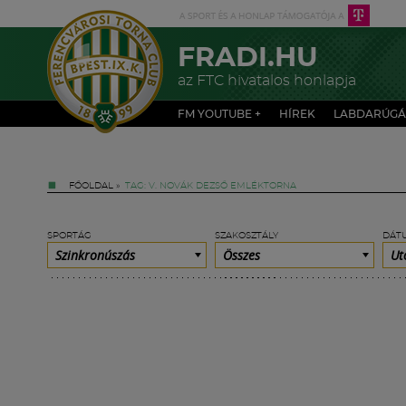
FRADI.HU
az FTC hivatalos honlapja
FM YOUTUBE +
HÍREK
LABDARÚGÁ
FŐOLDAL
»
TAG: V. NOVÁK DEZSŐ EMLÉKTORNA
SPORTÁG
SZAKOSZTÁLY
DÁT
Szinkronúszás
Összes
Ut