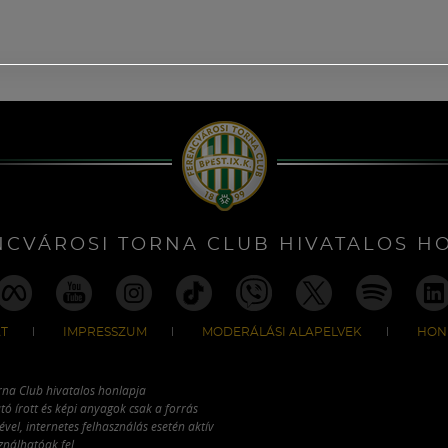
NCVÁROSI TORNA CLUB HIVATALOS H
T
IMPRESSZUM
MODERÁLÁSI ALAPELVEK
HON
rna Club hivatalos honlapja
tó írott és képi anyagok csak a forrás
vel, internetes felhasználás esetén aktív
ználhatóak fel.