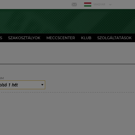
MAGYAR
S
SZAKOSZTÁLYOK
MECCSCENTER
KLUB
SZOLGÁLTATÁSOK
UM
olsó 1 hét