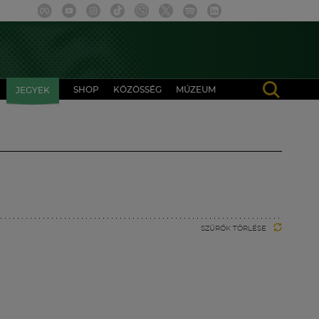
SHOP
KÖZÖSSÉG
MÚZEUM
JEGYEK
SZŰRŐK TÖRLÉSE