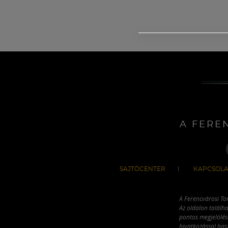
A FERE
SAJTÓCENTER
KAPCSOLA
A Ferencvárosi To
Az oldalon találha
pontos megjelölésé
hivatkozással has