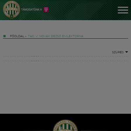
FŐOLDAL
»
TAG: V. NOVÁK DEZSŐ EMLÉKTORNA
SZŰRÉS
Jegyek
FM YouTube +
Hírek