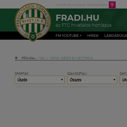
FRADI.HU
az FTC hivatalos honlapja
FM YOUTUBE +
HÍREK
LABDARÚGÁ
FŐOLDAL
»
TAG: V. NOVÁK DEZSŐ EMLÉKTORNA
SPORTÁG
SZAKOSZTÁLY
DÁT
Úszás
Összes
Ut