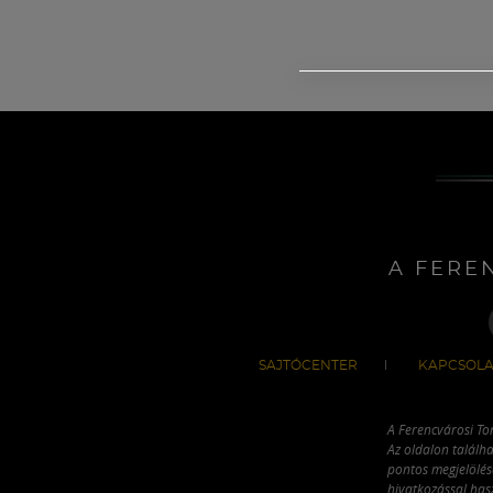
A FERE
SAJTÓCENTER
KAPCSOLA
A Ferencvárosi To
Az oldalon találha
pontos megjelölésé
hivatkozással has