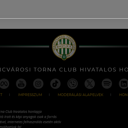
NCVÁROSI TORNA CLUB HIVATALOS H
T
IMPRESSZUM
MODERÁLÁSI ALAPELVEK
HON
rna Club hivatalos honlapja
tó írott és képi anyagok csak a forrás
vel, internetes felhasználás esetén aktív
ználhatóak fel.