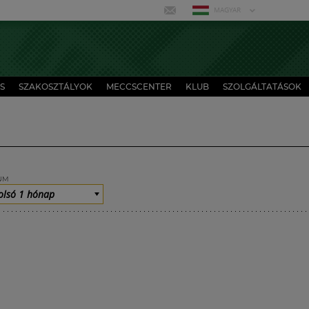
MAGYAR
S
SZAKOSZTÁLYOK
MECCSCENTER
KLUB
SZOLGÁLTATÁSOK
UM
olsó 1 hónap