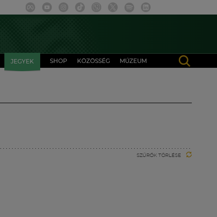
SHOP
KÖZÖSSÉG
MÚZEUM
JEGYEK
SZŰRŐK TÖRLÉSE