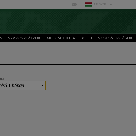
MAGYAR
S
SZAKOSZTÁLYOK
MECCSCENTER
KLUB
SZOLGÁLTATÁSOK
UM
olsó 1 hónap