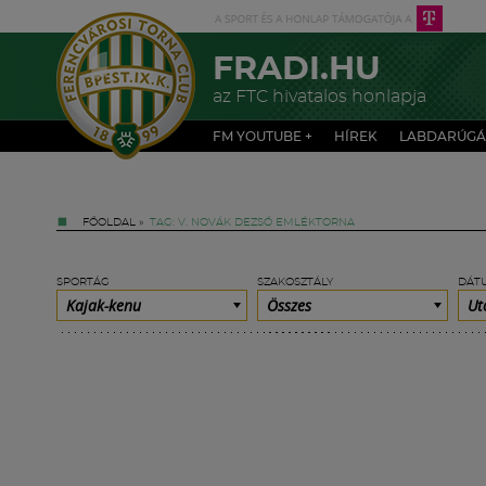
FRADI.HU
az FTC hivatalos honlapja
FM YOUTUBE +
HÍREK
LABDARÚGÁ
FŐOLDAL
»
TAG: V. NOVÁK DEZSŐ EMLÉKTORNA
SPORTÁG
SZAKOSZTÁLY
DÁT
Kajak-kenu
Összes
Ut