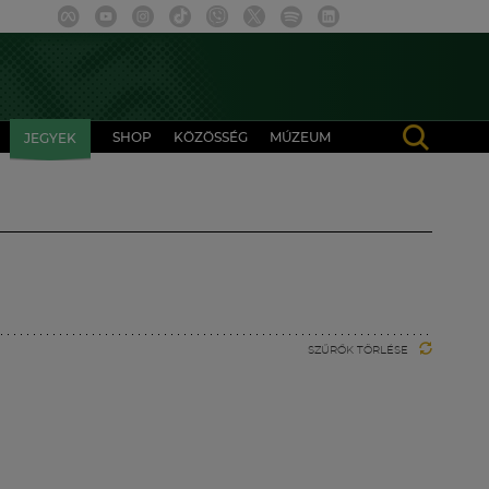
SHOP
KÖZÖSSÉG
MÚZEUM
JEGYEK
SZŰRŐK TÖRLÉSE