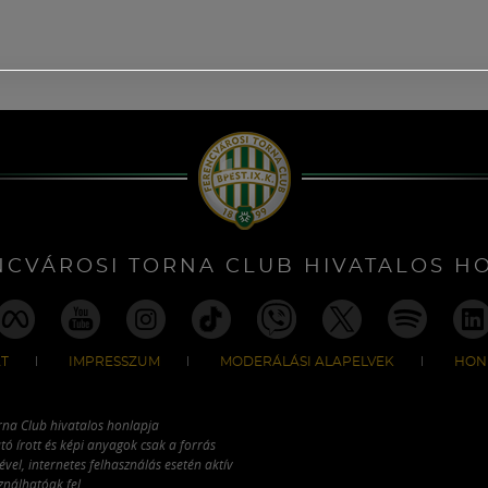
NCVÁROSI TORNA CLUB HIVATALOS H
T
IMPRESSZUM
MODERÁLÁSI ALAPELVEK
HON
rna Club hivatalos honlapja
tó írott és képi anyagok csak a forrás
vel, internetes felhasználás esetén aktív
ználhatóak fel.