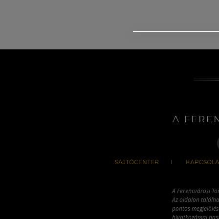
A FERE
SAJTÓCENTER
KAPCSOLA
A Ferencvárosi To
Az oldalon találha
pontos megjelölésé
hivatkozással has