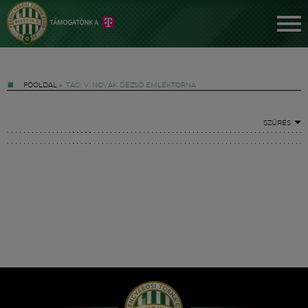
FŐOLDAL
»
TAG: V. NOVÁK DEZSŐ EMLÉKTORNA
SZŰRÉS
Jegyek
FM YouTube +
Hírek