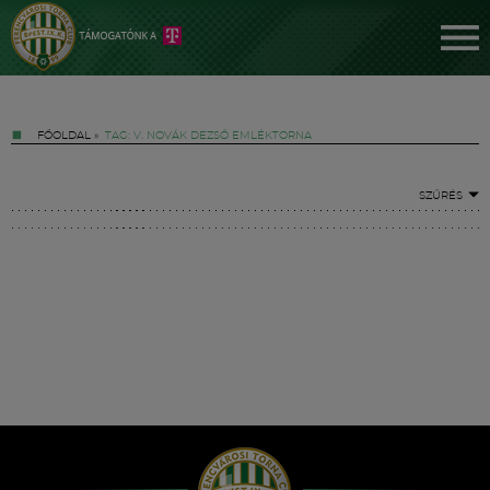
FŐOLDAL
»
TAG: V. NOVÁK DEZSŐ EMLÉKTORNA
SZŰRÉS
Jegyek
FM YouTube +
Hírek