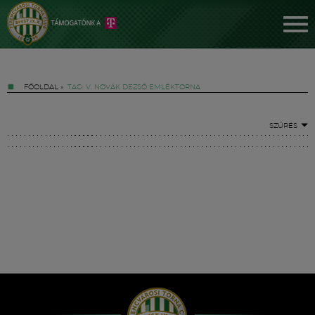
FŐOLDAL
»
TAG: V. NOVÁK DEZSŐ EMLÉKTORNA
SZŰRÉS
Jegyek
FM YouTube +
Hírek