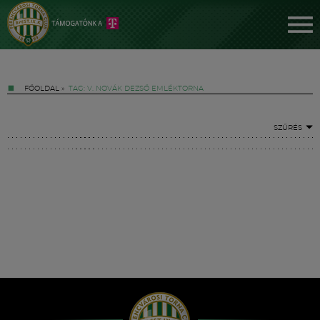
FŐOLDAL
»
TAG: V. NOVÁK DEZSŐ EMLÉKTORNA
SZŰRÉS
Jegyek
FM YouTube +
Hírek