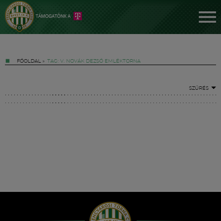
FŐOLDAL
»
TAG: V. NOVÁK DEZSŐ EMLÉKTORNA
SZŰRÉS
Jegyek
FM YouTube +
Hírek