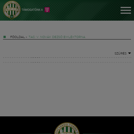
FŐOLDAL
»
TAG: V. NOVÁK DEZSŐ EMLÉKTORNA
SZŰRÉS
Jegyek
FM YouTube +
Hírek