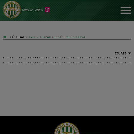
FŐOLDAL
»
TAG: V. NOVÁK DEZSŐ EMLÉKTORNA
SZŰRÉS
Jegyek
FM YouTube +
Hírek