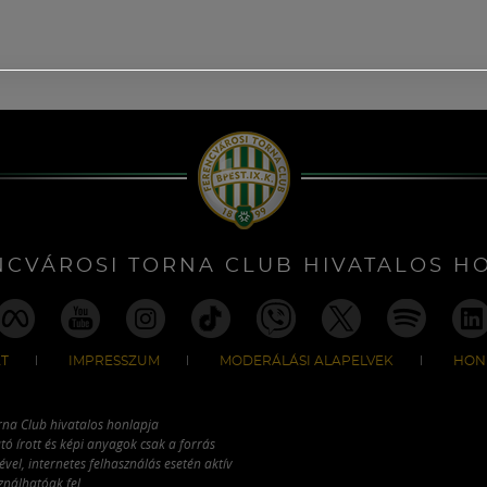
NCVÁROSI TORNA CLUB HIVATALOS H
T
IMPRESSZUM
MODERÁLÁSI ALAPELVEK
HON
rna Club hivatalos honlapja
tó írott és képi anyagok csak a forrás
vel, internetes felhasználás esetén aktív
ználhatóak fel.