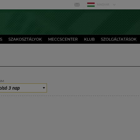
MAGYAR
S
SZAKOSZTÁLYOK
MECCSCENTER
KLUB
SZOLGÁLTATÁSOK
UM
olsó 3 nap