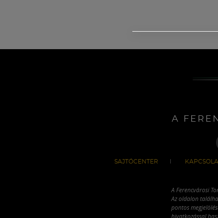
A FERE
SAJTÓCENTER
KAPCSOLA
A Ferencvárosi To
Az oldalon találha
pontos megjelölésé
hivatkozással has