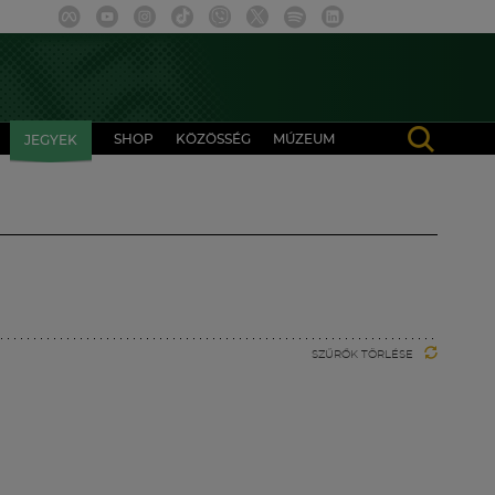
SHOP
KÖZÖSSÉG
MÚZEUM
JEGYEK
SZŰRŐK TÖRLÉSE