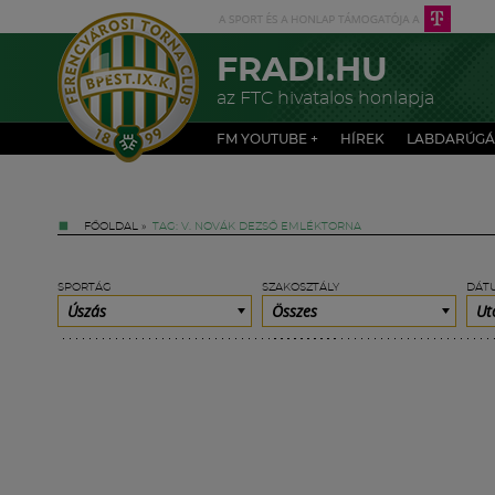
FRADI.HU
az FTC hivatalos honlapja
FM YOUTUBE +
HÍREK
LABDARÚGÁ
FŐOLDAL
»
TAG: V. NOVÁK DEZSŐ EMLÉKTORNA
SPORTÁG
SZAKOSZTÁLY
DÁT
Úszás
Összes
Ut