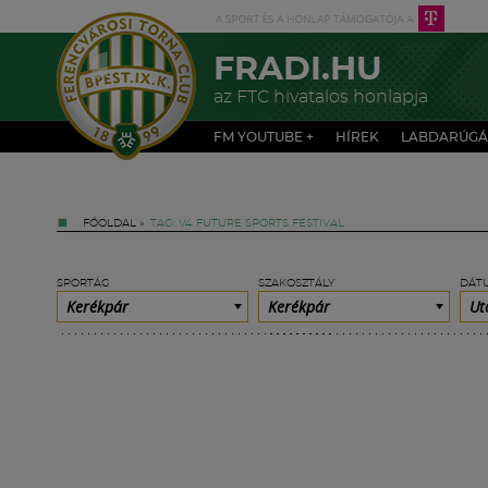
FRADI.HU
az FTC hivatalos honlapja
FM YOUTUBE +
HÍREK
LABDARÚGÁ
FŐOLDAL
»
TAG: V4 FUTURE SPORTS FESTIVAL
SPORTÁG
SZAKOSZTÁLY
DÁT
Kerékpár
Kerékpár
Ut