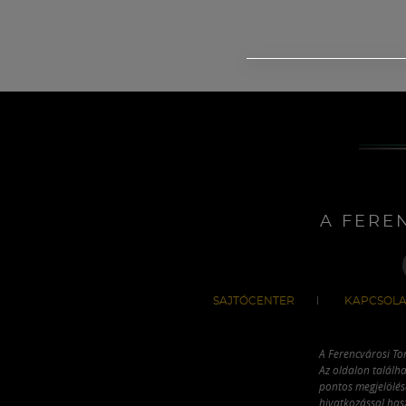
A FERE
SAJTÓCENTER
KAPCSOLA
A Ferencvárosi To
Az oldalon találha
pontos megjelölésé
hivatkozással has