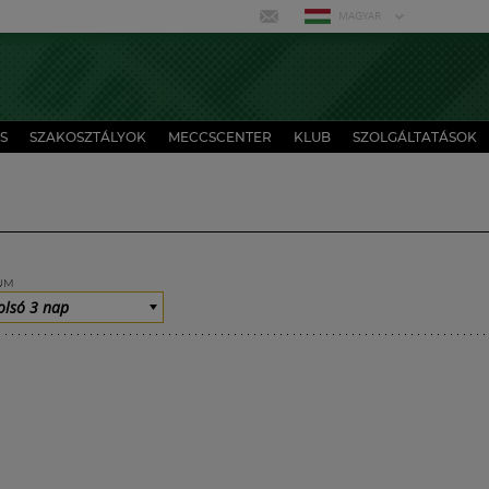
MAGYAR
S
SZAKOSZTÁLYOK
MECCSCENTER
KLUB
SZOLGÁLTATÁSOK
UM
olsó 3 nap