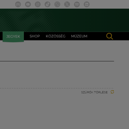
SHOP
KÖZÖSSÉG
MÚZEUM
JEGYEK
SZŰRŐK TÖRLÉSE