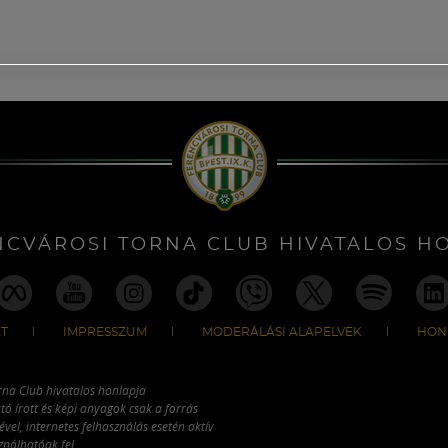
NCVÁROSI TORNA CLUB HIVATALOS H
T
IMPRESSZUM
MODERÁLÁSI ALAPELVEK
HON
rna Club hivatalos honlapja
tó írott és képi anyagok csak a forrás
vel, internetes felhasználás esetén aktív
ználhatóak fel.