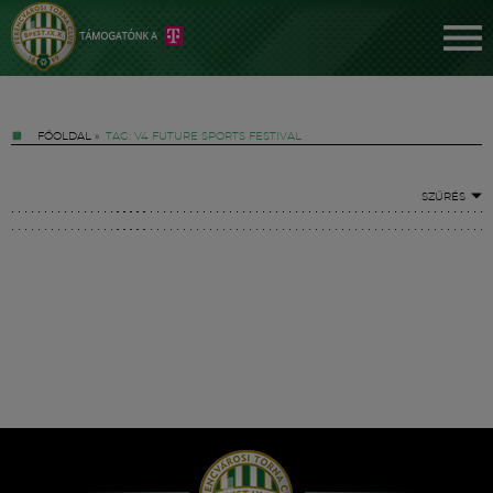
FŐOLDAL
»
TAG: V4 FUTURE SPORTS FESTIVAL
SZŰRÉS
Jegyek
FM YouTube +
Hírek