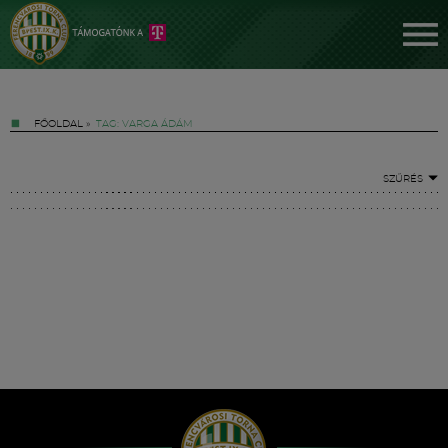
FŐOLDAL
»
TAG: VARGA ÁDÁM
SZŰRÉS
Jegyek
FM YouTube +
Hírek