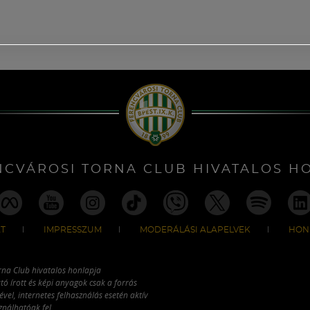
NCVÁROSI TORNA CLUB HIVATALOS H
T
IMPRESSZUM
MODERÁLÁSI ALAPELVEK
HON
rna Club hivatalos honlapja
tó írott és képi anyagok csak a forrás
vel, internetes felhasználás esetén aktív
ználhatóak fel.