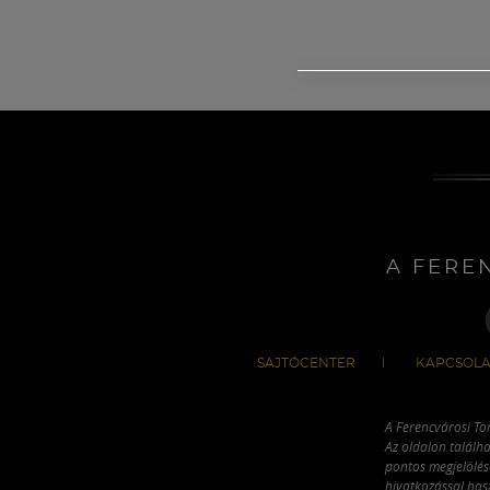
A FERE
SAJTÓCENTER
KAPCSOLA
A Ferencvárosi To
Az oldalon találha
pontos megjelölésé
hivatkozással has