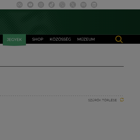
SHOP
KÖZÖSSÉG
MÚZEUM
JEGYEK
SZŰRŐK TÖRLÉSE