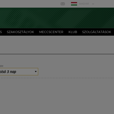
MAGYAR
S
SZAKOSZTÁLYOK
MECCSCENTER
KLUB
SZOLGÁLTATÁSOK
UM
olsó 3 nap