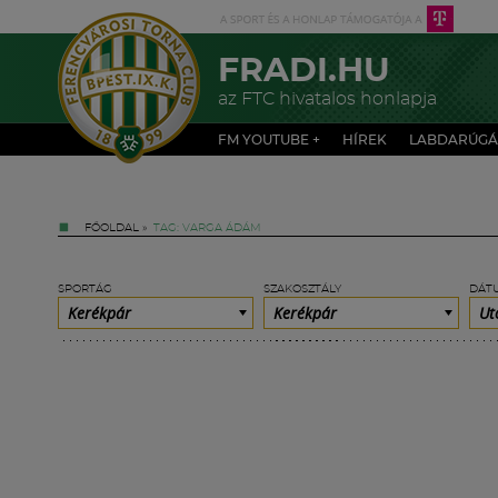
FRADI.HU
az FTC hivatalos honlapja
FM YOUTUBE +
HÍREK
LABDARÚGÁ
FŐOLDAL
»
TAG: VARGA ÁDÁM
SPORTÁG
SZAKOSZTÁLY
DÁT
Kerékpár
Kerékpár
Ut