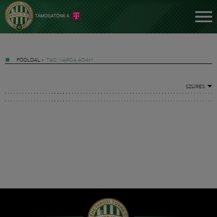
FŐOLDAL
»
TAG: VARGA ÁDÁM
SZŰRÉS
Jegyek
FM YouTube +
Hírek