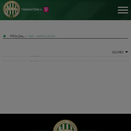
FŐOLDAL
»
TAG: VARGA ÁKOS
SZŰRÉS
Jegyek
FM YouTube +
Hírek