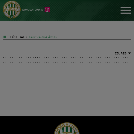
FŐOLDAL
»
TAG: VARGA ÁKOS
SZŰRÉS
Jegyek
FM YouTube +
Hírek