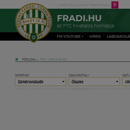
FRADI.HU
az FTC hivatalos honlapja
FM YOUTUBE +
HÍREK
LABDARÚGÁ
FŐOLDAL
»
TAG: VARGA ÁKOS
SPORTÁG
SZAKOSZTÁLY
DÁT
Szinkronúszás
Összes
Ut