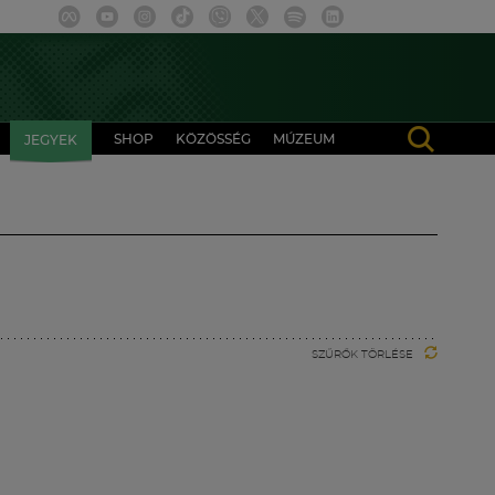
SHOP
KÖZÖSSÉG
MÚZEUM
JEGYEK
SZŰRŐK TÖRLÉSE