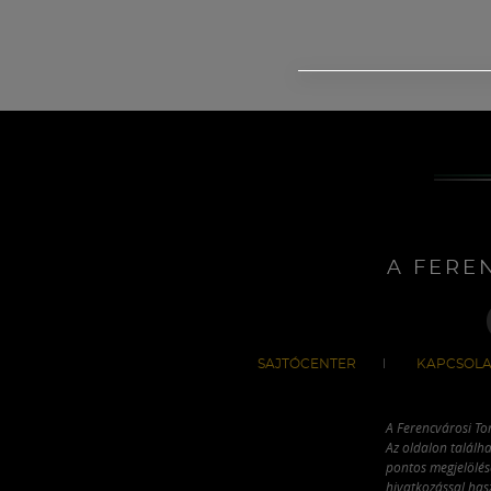
A FERE
SAJTÓCENTER
KAPCSOLA
A Ferencvárosi To
Az oldalon találha
pontos megjelölésé
hivatkozással has