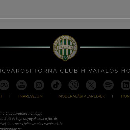
NCVÁROSI TORNA CLUB HIVATALOS H
T
IMPRESSZUM
MODERÁLÁSI ALAPELVEK
HON
rna Club hivatalos honlapja
tó írott és képi anyagok csak a forrás
vel, internetes felhasználás esetén aktív
ználhatóak fel.