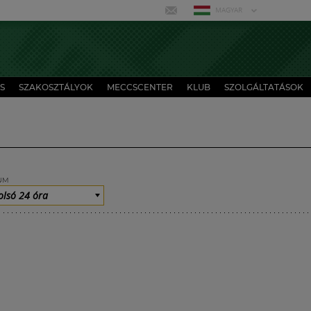
MAGYAR
S
SZAKOSZTÁLYOK
MECCSCENTER
KLUB
SZOLGÁLTATÁSOK
UM
olsó 24 óra