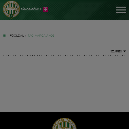
FŐOLDAL
»
TAG: VARGA ÁKOS
SZŰRÉS
Jegyek
FM YouTube +
Hírek