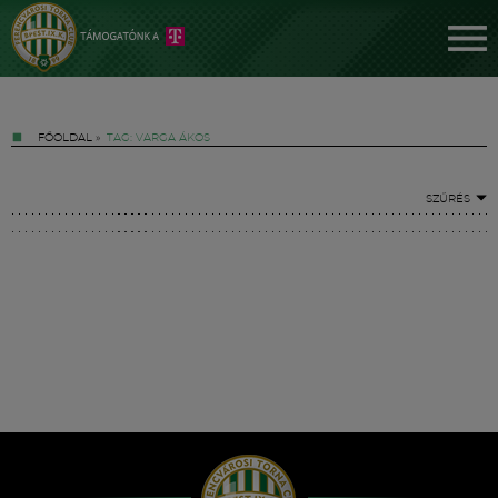
FŐOLDAL
»
TAG: VARGA ÁKOS
SZŰRÉS
Jegyek
FM YouTube +
Hírek