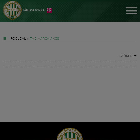
FŐOLDAL
»
TAG: VARGA ÁKOS
SZŰRÉS
Jegyek
FM YouTube +
Hírek