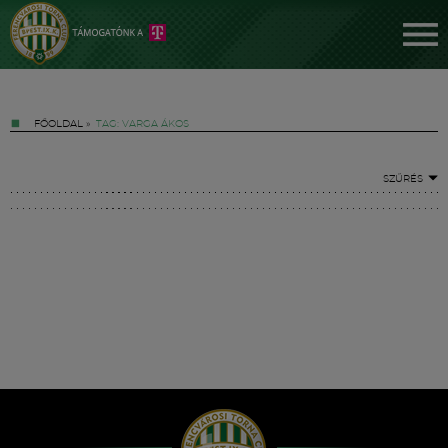
FŐOLDAL
»
TAG: VARGA ÁKOS
SZŰRÉS
Jegyek
FM YouTube +
Hírek