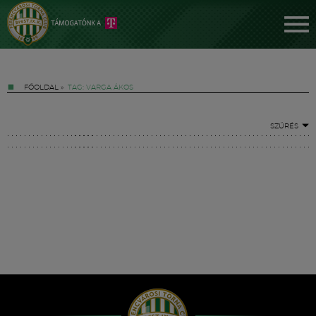
FŐOLDAL
»
TAG: VARGA ÁKOS
SZŰRÉS
Jegyek
FM YouTube +
Hírek