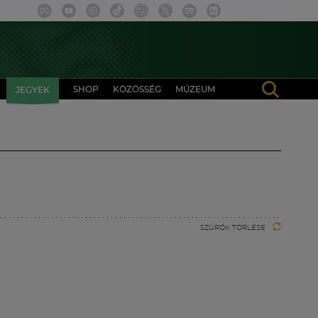
SHOP
KÖZÖSSÉG
MÚZEUM
JEGYEK
SZŰRŐK TÖRLÉSE