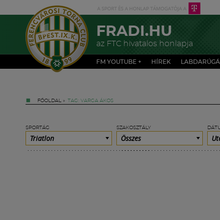
FRADI.HU
az FTC hivatalos honlapja
FM YOUTUBE +
HÍREK
LABDARÚGÁ
FŐOLDAL
»
TAG: VARGA ÁKOS
SPORTÁG
SZAKOSZTÁLY
DÁT
Triatlon
Összes
Ut