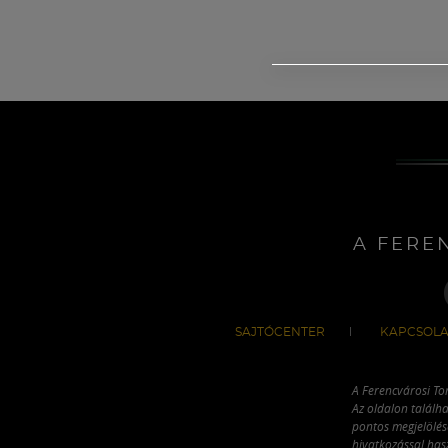
A FERE
SAJTÓCENTER
KAPCSOLA
A Ferencvárosi To
Az oldalon találha
pontos megjelölésé
hivatkozással has