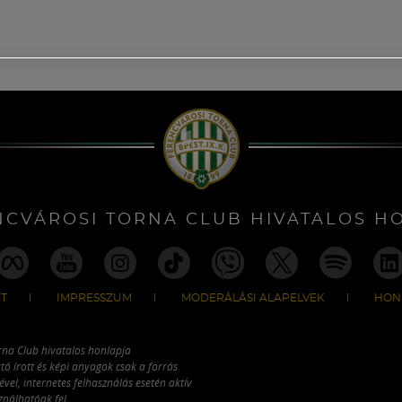
NCVÁROSI TORNA CLUB HIVATALOS H
T
IMPRESSZUM
MODERÁLÁSI ALAPELVEK
HON
rna Club hivatalos honlapja
tó írott és képi anyagok csak a forrás
vel, internetes felhasználás esetén aktív
ználhatóak fel.