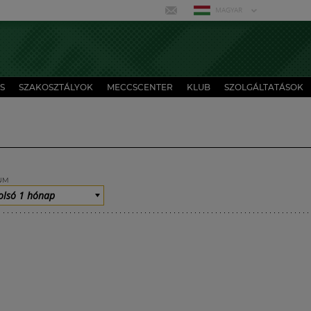
MAGYAR
S
SZAKOSZTÁLYOK
MECCSCENTER
KLUB
SZOLGÁLTATÁSOK
UM
olsó 1 hónap