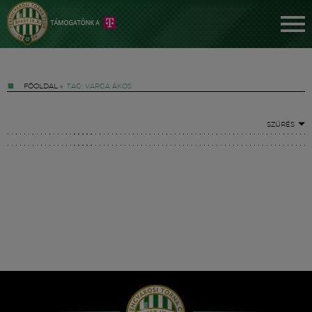
FŐOLDAL
»
TAG: VARGA ÁKOS
SZŰRÉS
Jegyek
FM YouTube +
Hírek