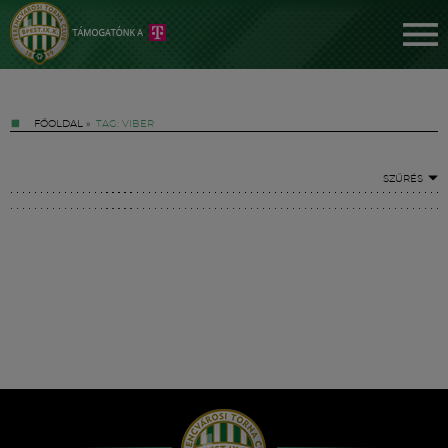
FŐOLDAL
»
TAG: VIBER
SZŰRÉS
Jegyek
FM YouTube +
Hírek