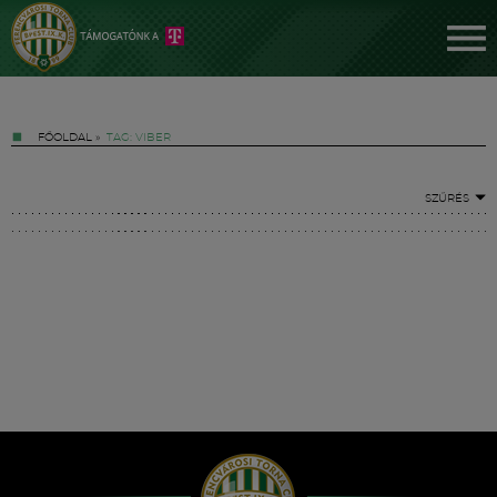
FŐOLDAL
»
TAG: VIBER
SZŰRÉS
Jegyek
FM YouTube +
Hírek