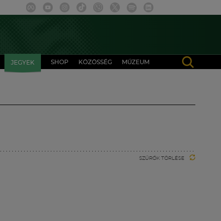
SHOP
KÖZÖSSÉG
MÚZEUM
JEGYEK
SZŰRŐK TÖRLÉSE