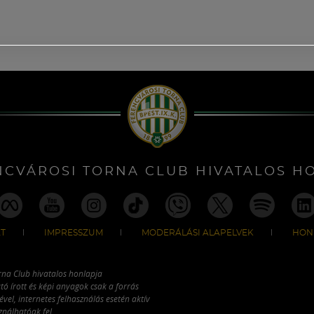
NCVÁROSI TORNA CLUB HIVATALOS H
T
IMPRESSZUM
MODERÁLÁSI ALAPELVEK
HON
rna Club hivatalos honlapja
tó írott és képi anyagok csak a forrás
vel, internetes felhasználás esetén aktív
ználhatóak fel.