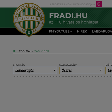
FRADI.HU
az FTC hivatalos honlapja
FM YOUTUBE +
HÍREK
LABDARÚGÁ
FŐOLDAL
»
TAG: VIBER
SPORTÁG
SZAKOSZTÁLY
DÁT
Labdarúgás
Összes
Ut