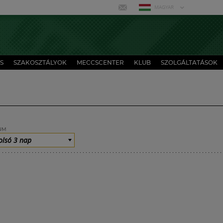
MAGYAR
S
SZAKOSZTÁLYOK
MECCSCENTER
KLUB
SZOLGÁLTATÁSOK
UM
olsó 3 nap