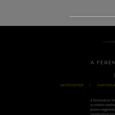
A FERE
SAJTÓCENTER
KAPCSOLA
A Ferencvárosi To
Az oldalon találha
pontos megjelölésé
hivatkozással has