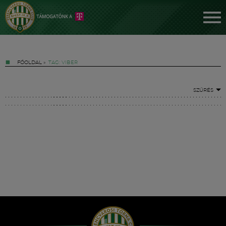
FŐOLDAL
»
TAG: VIBER
SZŰRÉS
Jegyek
FM YouTube +
Hírek