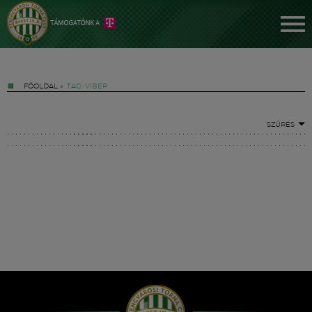
FŐOLDAL
»
TAG: VIBER
SZŰRÉS
Jegyek
FM YouTube +
Hírek