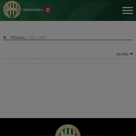
FŐOLDAL
»
TAG: VIBER
SZŰRÉS
Jegyek
FM YouTube +
Hírek