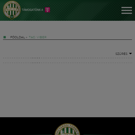
FŐOLDAL
»
TAG: VIBER
SZŰRÉS
Jegyek
FM YouTube +
Hírek