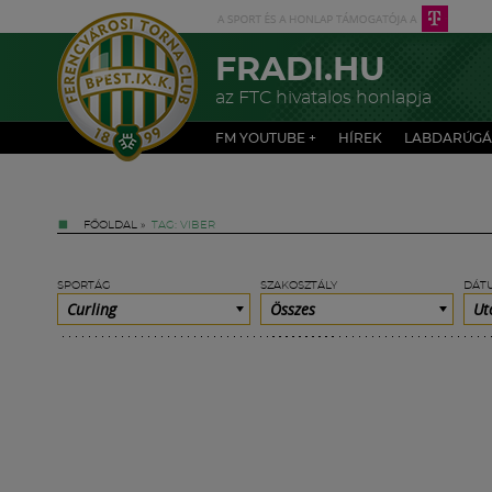
FRADI.HU
az FTC hivatalos honlapja
FM YOUTUBE +
HÍREK
LABDARÚGÁ
FŐOLDAL
»
TAG: VIBER
SPORTÁG
SZAKOSZTÁLY
DÁT
Curling
Összes
Ut