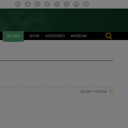
SHOP
KÖZÖSSÉG
MÚZEUM
JEGYEK
SZŰRŐK TÖRLÉSE