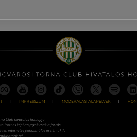
NCVÁROSI TORNA CLUB HIVATALOS H
T
IMPRESSZUM
MODERÁLÁSI ALAPELVEK
HON
rna Club hivatalos honlapja
tó írott és képi anyagok csak a forrás
vel, internetes felhasználás esetén aktív
ználhatóak fel.