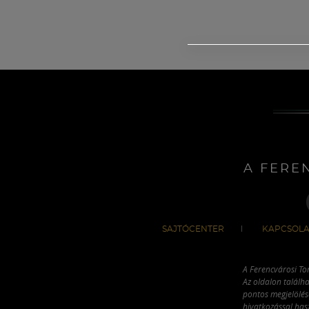
A FERE
SAJTÓCENTER
KAPCSOLA
A Ferencvárosi To
Az oldalon találha
pontos megjelölésé
hivatkozással has