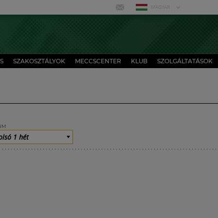
MAGYAR
S
SZAKOSZTÁLYOK
MECCSCENTER
KLUB
SZOLGÁLTATÁSOK
UM
olsó 1 hét