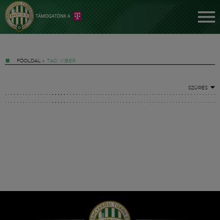
FŐOLDAL
»
TAG: VIBER
SZŰRÉS
Jegyek
FM YouTube +
Hírek