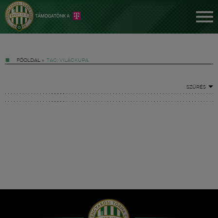
FŐOLDAL
»
TAG: VILÁGKUPA
SZŰRÉS
Jegyek
FM YouTube +
Hírek