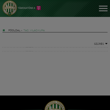
FŐOLDAL
»
TAG: VILÁGKUPA
SZŰRÉS
Jegyek
FM YouTube +
Hírek