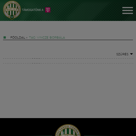
FŐOLDAL
»
TAG: VINCZE BORBÁLA
SZŰRÉS
Jegyek
FM YouTube +
Hírek