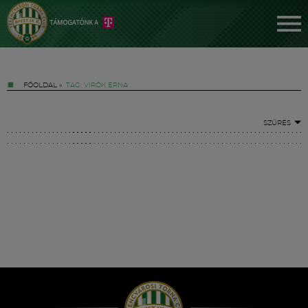
FŐOLDAL
»
TAG: VIRÓK ERNA
SZŰRÉS
Jegyek
FM YouTube +
Hírek