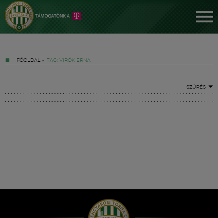
FŐOLDAL
»
TAG: VIRÓK ERNA
SZŰRÉS
Jegyek
FM YouTube +
Hírek