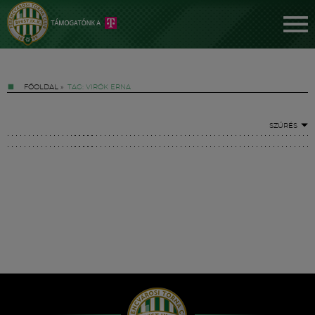
FŐOLDAL
»
TAG: VIRÓK ERNA
SZŰRÉS
Jegyek
FM YouTube +
Hírek