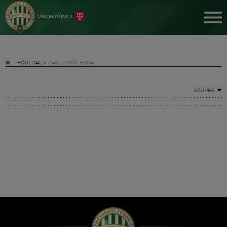
FŐOLDAL
»
TAG: VIRÓK ERNA
SZŰRÉS
Jegyek
FM YouTube +
Hírek