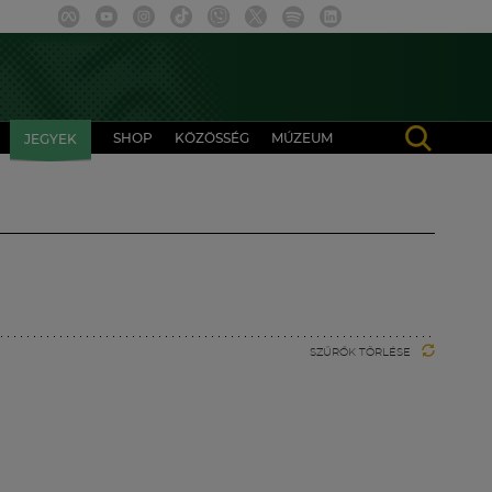
SHOP
KÖZÖSSÉG
MÚZEUM
JEGYEK
SZŰRŐK TÖRLÉSE