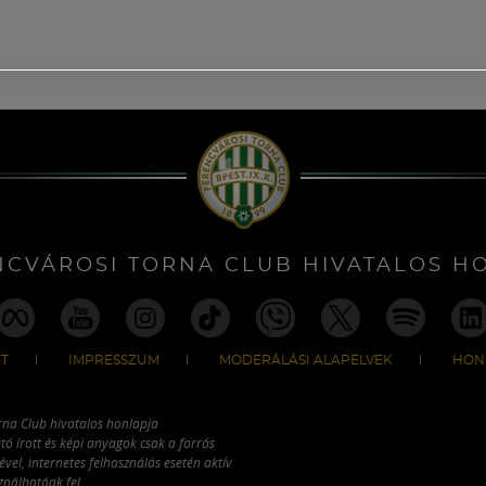
NCVÁROSI TORNA CLUB HIVATALOS H
T
IMPRESSZUM
MODERÁLÁSI ALAPELVEK
HON
rna Club hivatalos honlapja
tó írott és képi anyagok csak a forrás
vel, internetes felhasználás esetén aktív
ználhatóak fel.