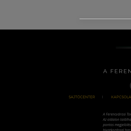
A FERE
SAJTÓCENTER
KAPCSOLA
A Ferencvárosi To
Az oldalon találha
pontos megjelölésé
hivatkozással has