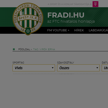
FRADI.HU
az FTC hivatalos honlapja
FM YOUTUBE +
HÍREK
LABDARÚGÁ
FŐOLDAL
»
TAG: VIRÓK ERNA
SPORTÁG
SZAKOSZTÁLY
DÁT
Vívás
Összes
Ut