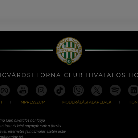
NCVÁROSI TORNA CLUB HIVATALOS H
T
IMPRESSZUM
MODERÁLÁSI ALAPELVEK
HON
rna Club hivatalos honlapja
tó írott és képi anyagok csak a forrás
vel, internetes felhasználás esetén aktív
ználhatóak fel.