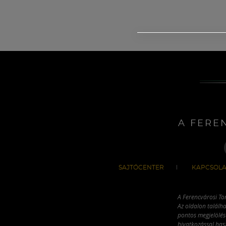
A FERE
SAJTÓCENTER
KAPCSOLA
A Ferencvárosi To
Az oldalon találha
pontos megjelölésé
hivatkozással has