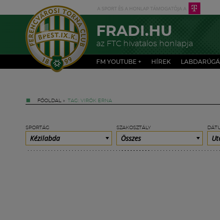
FRADI.HU
az FTC hivatalos honlapja
FM YOUTUBE +
HÍREK
LABDARÚGÁ
FŐOLDAL
»
TAG: VIRÓK ERNA
SPORTÁG
SZAKOSZTÁLY
DÁT
Kézilabda
Összes
Ut