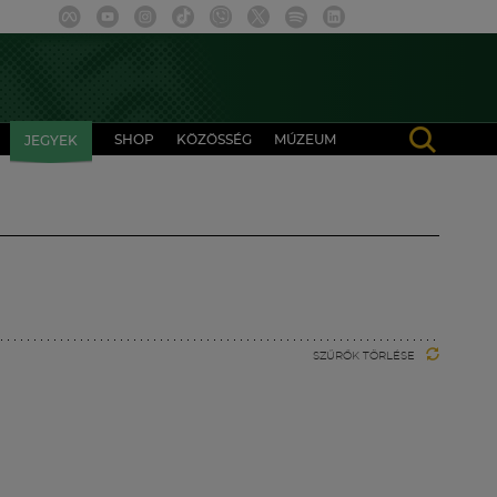
SHOP
KÖZÖSSÉG
MÚZEUM
JEGYEK
SZŰRŐK TÖRLÉSE