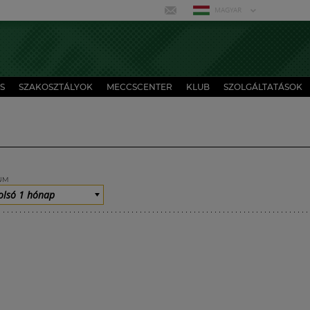
MAGYAR
S
SZAKOSZTÁLYOK
MECCSCENTER
KLUB
SZOLGÁLTATÁSOK
UM
olsó 1 hónap