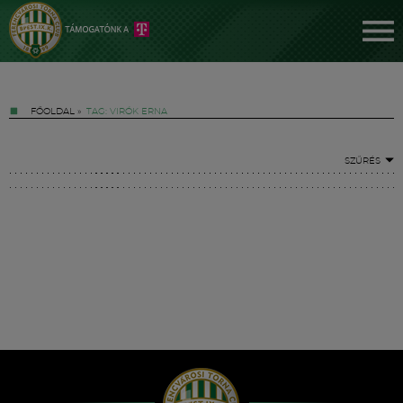
FŐOLDAL
»
TAG: VIRÓK ERNA
SZŰRÉS
Jegyek
FM YouTube +
Hírek