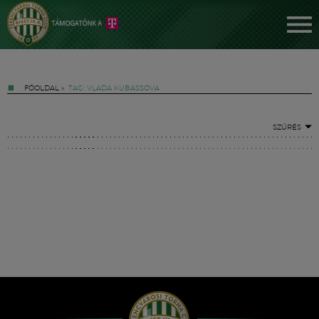
FŐOLDAL
»
TAG: VLADA KUBASSOVA
SZŰRÉS
Jegyek
FM YouTube +
Hírek