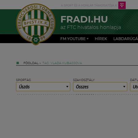
FRADI.HU
az FTC hivatalos honlapja
FM YOUTUBE +
HÍREK
LABDARÚGÁ
FŐOLDAL
»
TAG: VLADA KUBASSOVA
SPORTÁG
SZAKOSZTÁLY
DÁT
Úszás
Összes
Ut