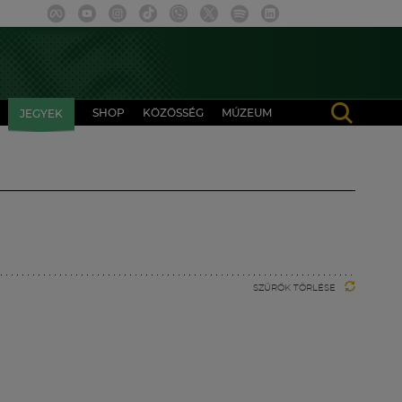
SHOP
KÖZÖSSÉG
MÚZEUM
JEGYEK
SZŰRŐK TÖRLÉSE