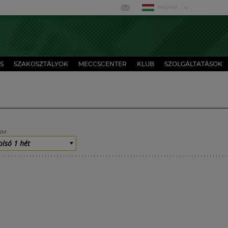
MAGYAR
S
SZAKOSZTÁLYOK
MECCSCENTER
KLUB
SZOLGÁLTATÁSOK
UM
olsó 1 hét