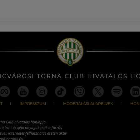
NCVÁROSI TORNA CLUB HIVATALOS H
T
IMPRESSZUM
MODERÁLÁSI ALAPELVEK
HON
rna Club hivatalos honlapja
tó írott és képi anyagok csak a forrás
vel, internetes felhasználás esetén aktív
ználhatóak fel.