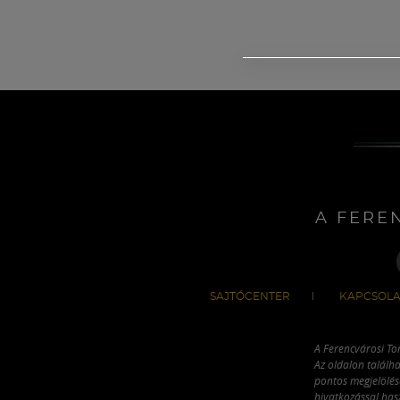
A FERE
SAJTÓCENTER
KAPCSOLA
A Ferencvárosi To
Az oldalon találha
pontos megjelölésé
hivatkozással has