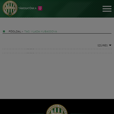
FŐOLDAL
»
TAG: VLADA KUBASSOVA
SZŰRÉS
Jegyek
FM YouTube +
Hírek