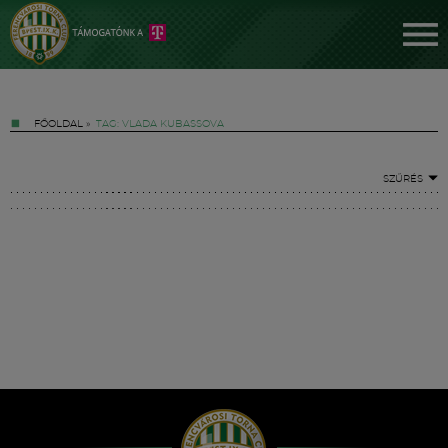
FŐOLDAL
»
TAG: VLADA KUBASSOVA
SZŰRÉS
Jegyek
FM YouTube +
Hírek